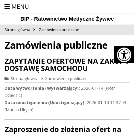
Deklaracja
Przejdź
Przejdź
Przejdź
MENU
dostępności
do
do
do
BIP - Ratownictwo Medyczne Żywiec
głównej
menu
stopki
treści
Strona główna
Zamówienia publiczne
Zamówienia publiczne
Na
ZAPYTANIE OFERTOWE NA ZAKUP I
DOSTAWĘ SAMOCHODU
Strona główna
Zamówienia publiczne
Data wytworzenia (Wytwarzający):
2026-01-14 (Piotr
Dziedzic)
Data udostępnienia (Udostępniający):
2026-01-14 11:37:53
(Marcin Ulrych)
Zaproszenie do złożenia ofert na